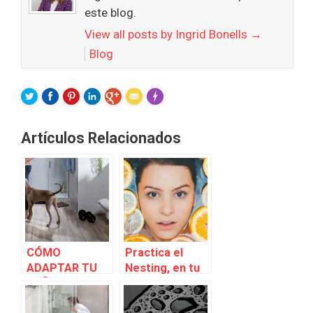
este blog.
View all posts by Ingrid Bonells
→
Blog
FLARE
Made with
More Info
Artículos Relacionados
CÓMO
Practica el
ADAPTAR TU
Nesting, en tu
BAÑO A TU
cuarto de baño
MASCOTA Y