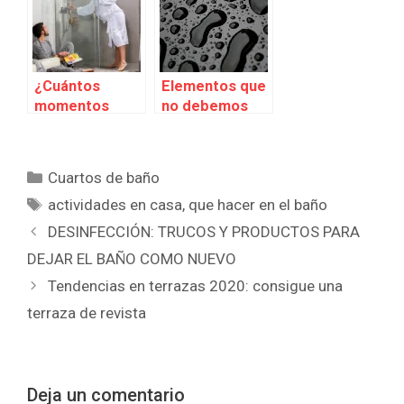
HACER QUE SE
SIENTA
CÓMODA
¿Cuántos
Elementos que
momentos
no debemos
vivimos en el
tener en el
baño?
baño
Categorías
Cuartos de baño
Etiquetas
actividades en casa
,
que hacer en el baño
DESINFECCIÓN: TRUCOS Y PRODUCTOS PARA
DEJAR EL BAÑO COMO NUEVO
Tendencias en terrazas 2020: consigue una
terraza de revista
Deja un comentario