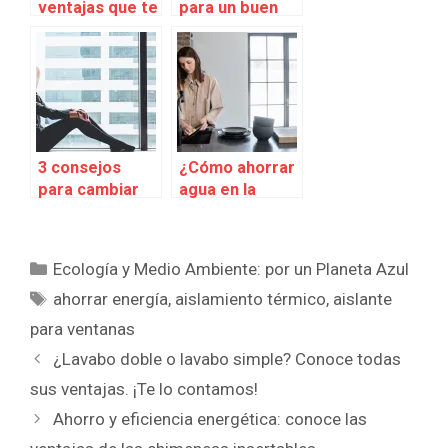
ventajas que te
para un buen
ofrecen las
aislamiento
ventanas de
acústico
techo y las
claraboyas?
3 consejos
¿Cómo ahorrar
para cambiar
agua en la
ventanas
cocina?
Categorías
Ecología y Medio Ambiente: por un Planeta Azul
Etiquetas
ahorrar energía
,
aislamiento térmico
,
aislante
para ventanas
¿Lavabo doble o lavabo simple? Conoce todas
sus ventajas. ¡Te lo contamos!
Ahorro y eficiencia energética: conoce las