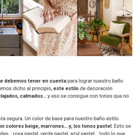
que debemos tener en cuenta
para lograr nuestro baño
mos dicho al principio,
este estilo
de decoración
elajados, calmados…
y eso se consigue con tonos que no
sta segura. Un color de base para nuestro baño estilo
n colores beige, marrones… y, los tonos pastel
. Esto se
s… rosa pastel, verde pastel, azul pastel… todo lo que