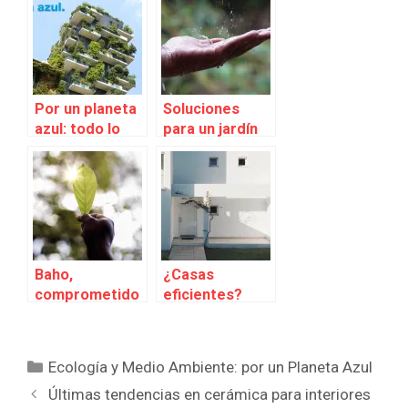
Por un planeta
Soluciones
azul: todo lo
para un jardín
que necesitas
sostenible:
para convertir
Recuperar
tu vivienda en
agua de lluvia
un hogar
eficiente,
sostenible y
saludable
Baho,
¿Casas
comprometido
eficientes?
con el
«Por un
presente para
Planeta Azul”
mejorar el
te lo pone muy
Categorías
Ecología y Medio Ambiente: por un Planeta Azul
futuro
fácil
Últimas tendencias en cerámica para interiores