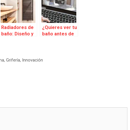
Radiadores de
¿Quieres ver tu
baño: Diseño y
baño antes de
confort tanto
tenerlo? ¡Ven a
en invierno
diseñar tu
como en
baño!
verano
ma
,
Grifería
,
Innovación