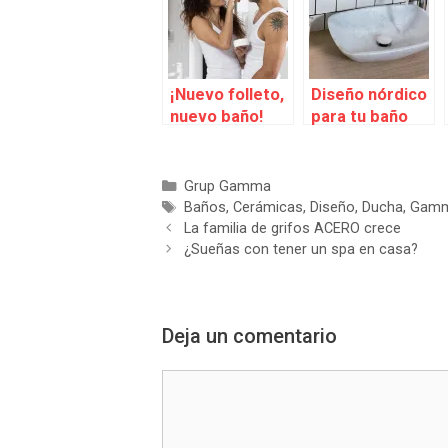
¡Nuevo folleto,
Diseño nórdico
nuevo baño!
para tu baño
Categorías
Grup Gamma
Etiquetas
Baños
,
Cerámicas
,
Diseño
,
Ducha
,
Gam
La familia de grifos ACERO crece
¿Sueñas con tener un spa en casa?
Deja un comentario
Comentario