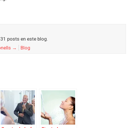
131 posts en este blog.
onells
→
Blog
e Info