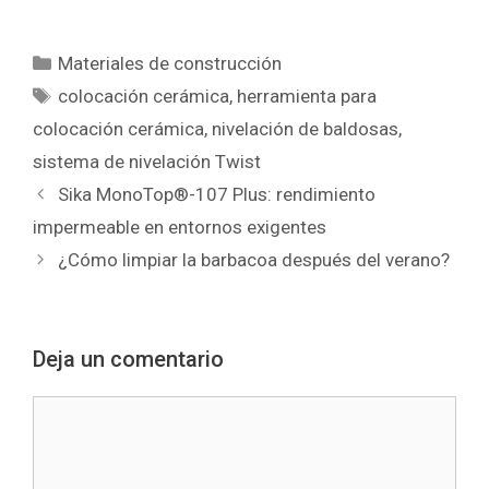
para el
MATERIALES
profesional de
DE
la construcción
CONSTRUCCIÓ
Categorías
Materiales de construcción
N DE GRUP
Etiquetas
colocación cerámica
,
herramienta para
GAMMA
colocación cerámica
,
nivelación de baldosas
,
sistema de nivelación Twist
Sika MonoTop®-107 Plus: rendimiento
impermeable en entornos exigentes
¿Cómo limpiar la barbacoa después del verano?
Deja un comentario
Comentario