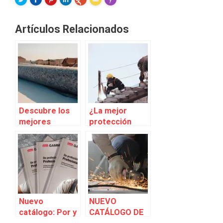
FLARE
Made with
More Info
Artículos Relacionados
Descubre los
¿La mejor
mejores
protección
productos y
laboral para el
sistemas de
profesional?
impermeabiliza
¡La tenemos!
ción para ti,
profesional
Nuevo
NUEVO
catálogo: Por y
CATÁLOGO DE