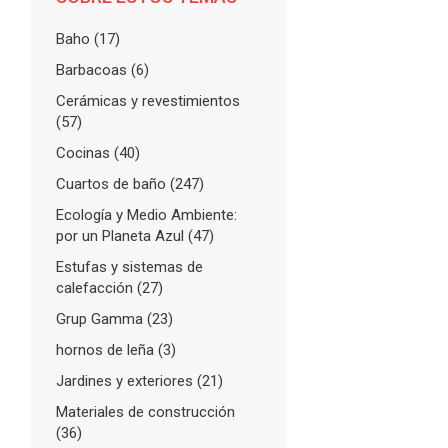
FLARE
with
Baho
(17)
More Info
Barbacoas
(6)
Cerámicas y revestimientos
(57)
Cocinas
(40)
Cuartos de baño
(247)
Ecología y Medio Ambiente:
por un Planeta Azul
(47)
Estufas y sistemas de
calefacción
(27)
Grup Gamma
(23)
hornos de leña
(3)
Jardines y exteriores
(21)
Materiales de construcción
(36)