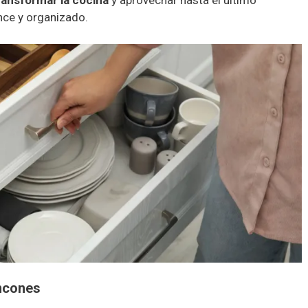
ransformar la cocina
y aprovechar hasta el último
nce y organizado.
incones