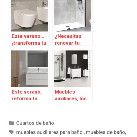
Este verano…
¿Necesitas
¡transforma tu
renovar tu
baño! Renueva
ducha? Este
tu sanitario y/o
verano,
bidé con Baho
renueva tu
baño con Baho
Este verano,
Muebles
reforma tu
auxiliares, los
baño con Baho
aliados para tu
baño
Categorías
Cuartos de baño
Etiquetas
muebles auxiliares para baño.
,
muebles de baño
,