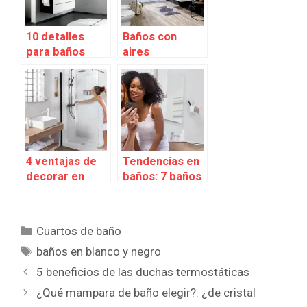
10 detalles
Baños con
para baños
aires
blancos y
masculinos
negros
4 ventajas de
Tendencias en
decorar en
baños: 7 baños
Blanco
de Instagram
que nos
encantan.
Categorías
Cuartos de baño
Etiquetas
baños en blanco y negro
5 beneficios de las duchas termostáticas
¿Qué mampara de baño elegir?: ¿de cristal