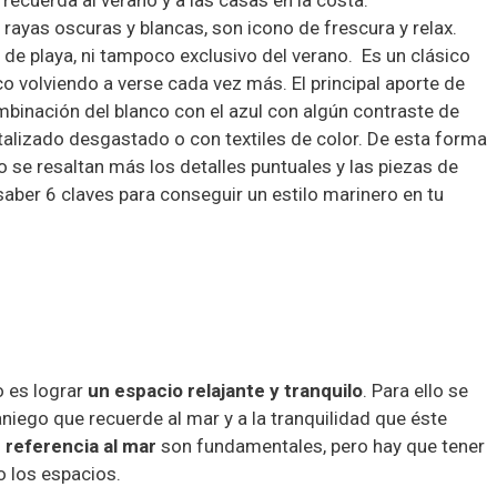
recuerda al verano y a las casas en la costa.
 rayas oscuras y blancas, son icono de frescura y relax.
 de playa, ni tampoco exclusivo del verano. Es un clásico
 volviendo a verse cada vez más. El principal aporte de
ombinación del blanco con el azul con algún contraste de
etalizado desgastado o con textiles de color. De esta forma
 se resaltan más los detalles puntuales y las piezas de
ber 6 claves para conseguir un estilo marinero en tu
ro es lograr
un espacio relajante y tranquilo
. Para ello se
aniego que recuerde al mar y a la tranquilidad que éste
n
referencia al mar
son fundamentales, pero hay que tener
 los espacios.