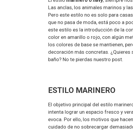
El
estilo
marinero o
navy
,
siempre nos 
Las anclas, los animales marinos y las
Pero este estilo no es solo para casas
que no pasa de moda, está poco a poco
este estilo es la introducción de la c
color en amarillo o rojo, con algún m
los colores de base se mantienen, pero
decoración más concretas. ¿Quieres sa
baño? No te pierdas nuestro post.
ESTILO MARINERO
El objetivo principal del estilo marine
intenta lograr un espacio fresco y ver
evoca. Por ello, los motivos que hace
cuidado de no sobrecargar demasiado