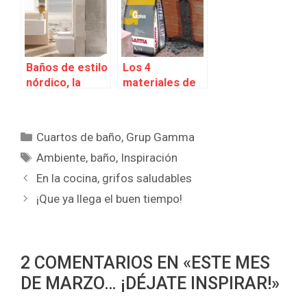
GAMMA
Baños de estilo
Los 4
nórdico, la
materiales de
tendencia de
construcción
este verano
estrella del
mes de marzo
Categorías
Cuartos de baño
,
Grup Gamma
Etiquetas
Ambiente
,
baño
,
Inspiración
En la cocina, grifos saludables
¡Que ya llega el buen tiempo!
2 COMENTARIOS EN «ESTE MES
DE MARZO… ¡DÉJATE INSPIRAR!»