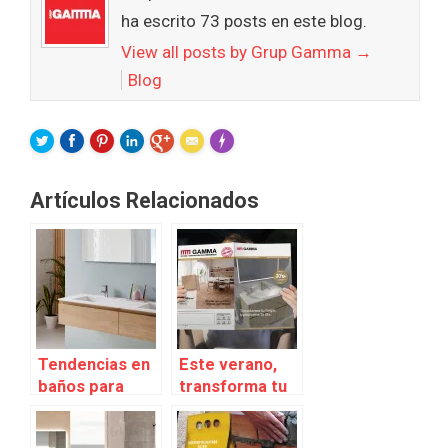
ha escrito 73 posts en este blog.
View all posts by Grup Gamma
→
Blog
FLARE
Made with
More Info
Artículos Relacionados
Tendencias en
Este verano,
baños para
transforma tu
este 2021
baño con las
ofertas de