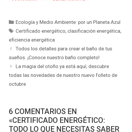
Descubre las
DE LAS
razones para
SUBVENCIONE
apostar por el
S PARA LA
Categorías
Ecología y Medio Ambiente: por un Planeta Azul
ahorro
REHABILITACIÓ
Etiquetas
Certificado energético
,
clasificación energética
,
energético
N ENERGÉTICA
DE TU HOGAR?
eficiencia energética
¡TE
Todos los detalles para crear el baño de tus
CONTAMOS
CÓMO!
sueños. ¡Conoce nuestro baño completo!
La magia del otoño ya está aquí; descubre
todas las novedades de nuestro nuevo folleto de
octubre
6 COMENTARIOS EN
«CERTIFICADO ENERGÉTICO:
TODO LO QUE NECESITAS SABER