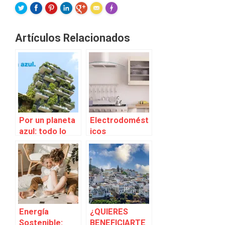
FLARE
Made with
More Info
Artículos Relacionados
Por un planeta
Electrodomést
azul: todo lo
icos
que necesitas
sostenibles.
para convertir
Mejora la
tu vivienda en
eficiencia
un hogar
energética de
eficiente,
tu hogar
sostenible y
saludable
Energía
¿QUIERES
Sostenible:
BENEFICIARTE