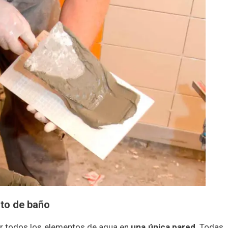
rto de baño
ir todos los elementos de agua en
una única pared
. Todas