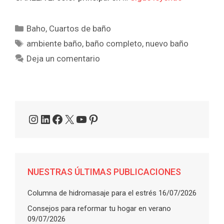
Categorías
Baho
,
Cuartos de baño
Etiquetas
ambiente baño
,
baño completo
,
nuevo baño
Deja un comentario
Instagram
LinkedIn
Facebook
X
YouTube
Pinterest
NUESTRAS ÚLTIMAS PUBLICACIONES
Columna de hidromasaje para el estrés
16/07/2026
Consejos para reformar tu hogar en verano
09/07/2026