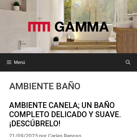
Saltar
al
contenido
Menú
AMBIENTE BAÑO
AMBIENTE CANELA; UN BAÑO
COMPLETO DELICADO Y SUAVE.
¡DESCÚBRELO!
21/09/2023
por
Carles Reposo