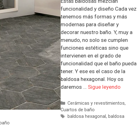
Estas baldosas mezclan
funcionalidad y diseño Cada vez
tenemos más formas y más
modernas para diseñar y
decorar nuestro baño. Y, muy a
menudo, no solo se cumplen
funciones estéticas sino que
intervienen en el grado de
funcionalidad que el baño pueda
tener. Y ese es el caso de la
baldosa hexagonal. Hoy os
daremos …
Sigue leyendo
Categorías
Cerámicas y revestimientos
,
Cuartos de baño
Etiquetas
baldosa hexagonal
,
baldosa
 baño