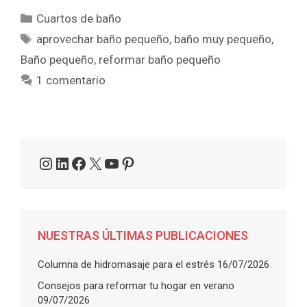
Categorías
Cuartos de baño
Etiquetas
aprovechar baño pequeño
,
baño muy pequeño
,
Baño pequeño
,
reformar baño pequeño
1 comentario
Instagram
LinkedIn
Facebook
X
YouTube
Pinterest
NUESTRAS ÚLTIMAS PUBLICACIONES
Columna de hidromasaje para el estrés
16/07/2026
Consejos para reformar tu hogar en verano
09/07/2026