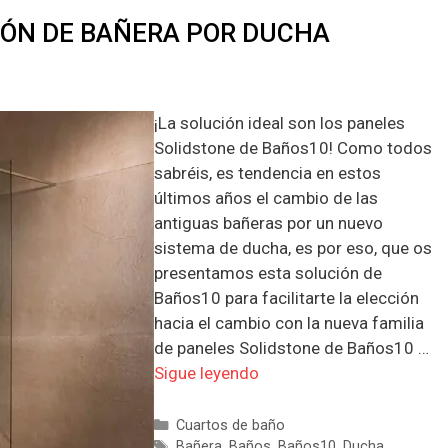
IÓN DE BAÑERA POR DUCHA
¡La solución ideal son los paneles
Solidstone de Baños10! Como todos
sabréis, es tendencia en estos
últimos años el cambio de las
antiguas bañeras por un nuevo
sistema de ducha, es por eso, que os
presentamos esta solución de
Baños10 para facilitarte la elección
hacia el cambio con la nueva familia
de paneles Solidstone de Baños10 …
Sigue leyendo
Categorías
Cuartos de baño
Etiquetas
Bañera
,
Baños
,
Baños10
,
Ducha
,