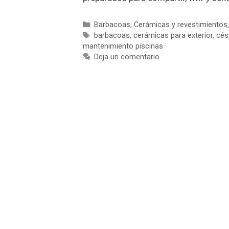
Categorías
Barbacoas
,
Cerámicas y revestimientos
Etiquetas
barbacoas
,
cerámicas para exterior
,
césp
mantenimiento piscinas
Deja un comentario