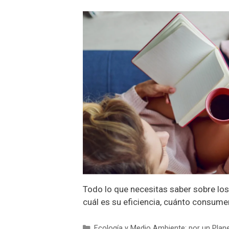
Todo lo que necesitas saber sobre los
cuál es su eficiencia, cuánto consume
Categorías
Ecología y Medio Ambiente: por un Plan