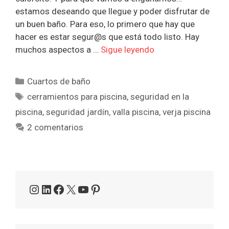
estamos deseando que llegue y poder disfrutar de
un buen baño. Para eso, lo primero que hay que
hacer es estar segur@s que está todo listo. Hay
muchos aspectos a …
Sigue leyendo
Categorías
Cuartos de baño
Etiquetas
cerramientos para piscina
,
seguridad en la
piscina
,
seguridad jardín
,
valla piscina
,
verja piscina
2 comentarios
Instagram
LinkedIn
Facebook
X
YouTube
Pinterest