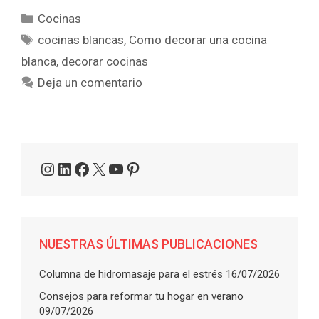
Categorías
Cocinas
Etiquetas
cocinas blancas
,
Como decorar una cocina
blanca
,
decorar cocinas
Deja un comentario
Instagram
LinkedIn
Facebook
X
YouTube
Pinterest
NUESTRAS ÚLTIMAS PUBLICACIONES
Columna de hidromasaje para el estrés
16/07/2026
Consejos para reformar tu hogar en verano
09/07/2026