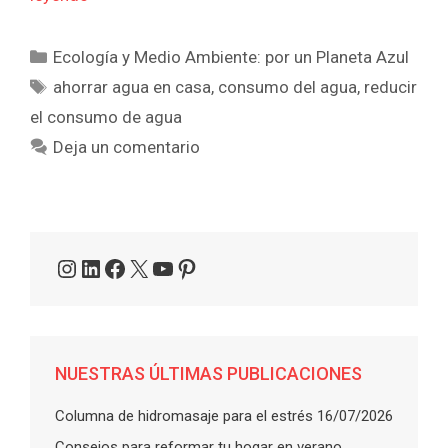
Categorías
Ecología y Medio Ambiente: por un Planeta Azul
Etiquetas
ahorrar agua en casa
,
consumo del agua
,
reducir
el consumo de agua
Deja un comentario
Instagram
LinkedIn
Facebook
X
YouTube
Pinterest
NUESTRAS ÚLTIMAS PUBLICACIONES
Columna de hidromasaje para el estrés
16/07/2026
Consejos para reformar tu hogar en verano