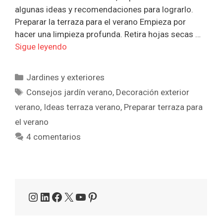
algunas ideas y recomendaciones para lograrlo.
Preparar la terraza para el verano Empieza por
hacer una limpieza profunda. Retira hojas secas …
Sigue leyendo
Categorías
Jardines y exteriores
Etiquetas
Consejos jardín verano
,
Decoración exterior
verano
,
Ideas terraza verano
,
Preparar terraza para
el verano
4 comentarios
Instagram
LinkedIn
Facebook
X
YouTube
Pinterest