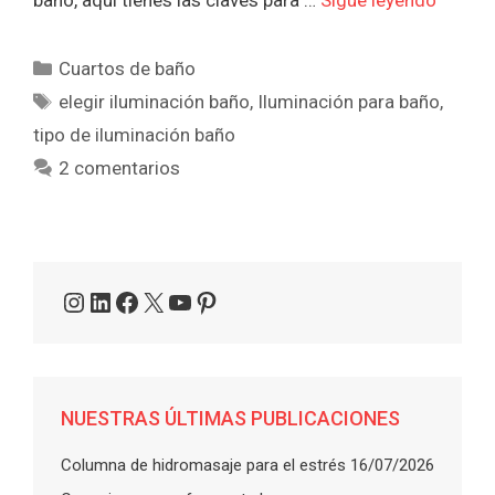
baño, aquí tienes las claves para …
Sigue leyendo
Categorías
Cuartos de baño
Etiquetas
elegir iluminación baño
,
Iluminación para baño
,
tipo de iluminación baño
2 comentarios
Instagram
LinkedIn
Facebook
X
YouTube
Pinterest
NUESTRAS ÚLTIMAS PUBLICACIONES
Columna de hidromasaje para el estrés
16/07/2026