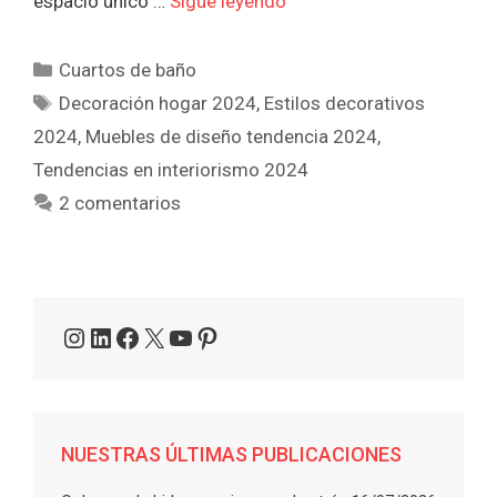
espacio único …
Sigue leyendo
Categorías
Cuartos de baño
Etiquetas
Decoración hogar 2024
,
Estilos decorativos
2024
,
Muebles de diseño tendencia 2024
,
Tendencias en interiorismo 2024
2 comentarios
Instagram
LinkedIn
Facebook
X
YouTube
Pinterest
NUESTRAS ÚLTIMAS PUBLICACIONES