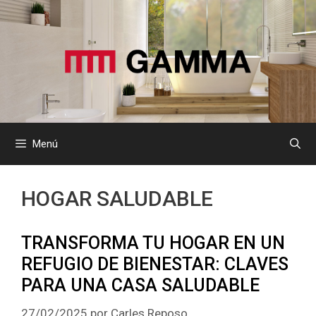
Saltar
al
contenido
Menú
HOGAR SALUDABLE
TRANSFORMA TU HOGAR EN UN
REFUGIO DE BIENESTAR: CLAVES
PARA UNA CASA SALUDABLE
27/02/2025
por
Carles Reposo