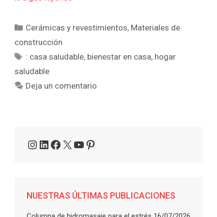
Categorías
Cerámicas y revestimientos
,
Materiales de
construcción
Etiquetas
: casa saludable
,
bienestar en casa
,
hogar
saludable
Deja un comentario
Instagram
LinkedIn
Facebook
X
YouTube
Pinterest
NUESTRAS ÚLTIMAS PUBLICACIONES
Columna de hidromasaje para el estrés
16/07/2026