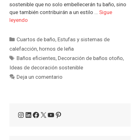
sostenible que no solo embellecerán tu baño, sino
que también contribuirán a un estilo …
Sigue
leyendo
Categorías
Cuartos de baño
,
Estufas y sistemas de
calefacción
,
hornos de leña
Etiquetas
Baños eficientes
,
Decoración de baños otoño
,
Ideas de decoración sostenible
Deja un comentario
Instagram
LinkedIn
Facebook
X
YouTube
Pinterest