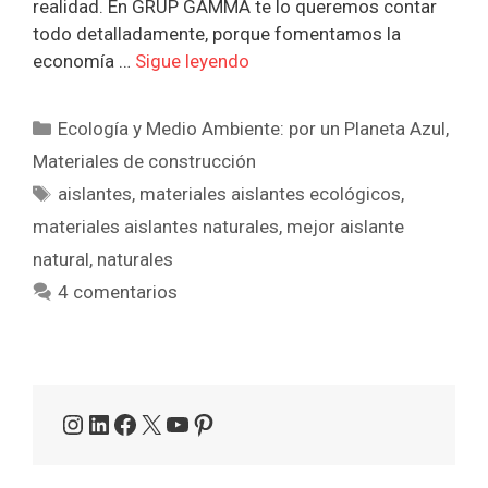
realidad. En GRUP GAMMA te lo queremos contar
todo detalladamente, porque fomentamos la
economía …
Sigue leyendo
Categorías
Ecología y Medio Ambiente: por un Planeta Azul
,
Materiales de construcción
Etiquetas
aislantes
,
materiales aislantes ecológicos
,
materiales aislantes naturales
,
mejor aislante
natural
,
naturales
4 comentarios
Instagram
LinkedIn
Facebook
X
YouTube
Pinterest