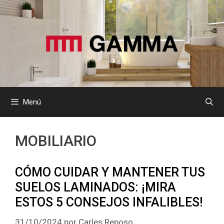
Saltar
al
contenido
Menú
MOBILIARIO
CÓMO CUIDAR Y MANTENER TUS
SUELOS LAMINADOS: ¡MIRA
ESTOS 5 CONSEJOS INFALIBLES!
31/10/2024
por
Carles Reposo