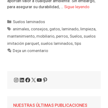
aportan valor a cualquier ambiente. Sin embargo,
para asegurar su durabilidad, …
Sigue leyendo
Categorías
Suelos laminados
Etiquetas
animales
,
consejos
,
gatos
,
laminado
,
limpieza
,
mantenimiento
,
mobiliario
,
perros
,
Suelos
,
suelos
imitación parquet
,
suelos laminados
,
tips
Deja un comentario
Instagram
LinkedIn
Facebook
X
YouTube
Pinterest
NUESTRAS ÚLTIMAS PUBLICACIONES