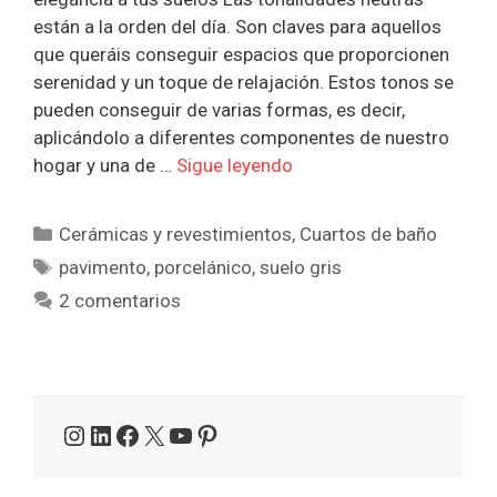
están a la orden del día. Son claves para aquellos
que queráis conseguir espacios que proporcionen
serenidad y un toque de relajación. Estos tonos se
pueden conseguir de varias formas, es decir,
aplicándolo a diferentes componentes de nuestro
hogar y una de …
Sigue leyendo
Categorías
Cerámicas y revestimientos
,
Cuartos de baño
Etiquetas
pavimento
,
porcelánico
,
suelo gris
2 comentarios
Instagram
LinkedIn
Facebook
X
YouTube
Pinterest