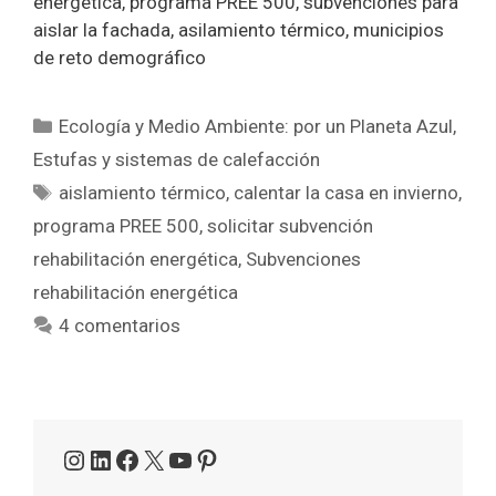
energética, programa PREE 500, subvenciones para
aislar la fachada, asilamiento térmico, municipios
de reto demográfico
Categorías
Ecología y Medio Ambiente: por un Planeta Azul
,
Estufas y sistemas de calefacción
Etiquetas
aislamiento térmico
,
calentar la casa en invierno
,
programa PREE 500
,
solicitar subvención
rehabilitación energética
,
Subvenciones
rehabilitación energética
4 comentarios
Instagram
LinkedIn
Facebook
X
YouTube
Pinterest