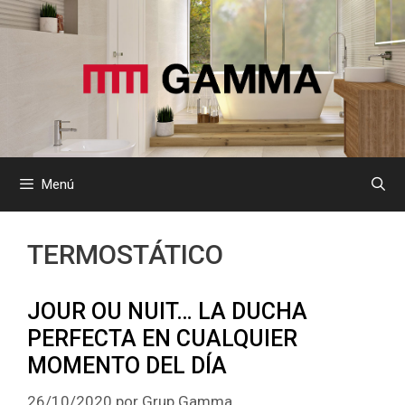
Saltar
al
contenido
Menú
TERMOSTÁTICO
JOUR OU NUIT… LA DUCHA
PERFECTA EN CUALQUIER
MOMENTO DEL DÍA
26/10/2020
por
Grup Gamma