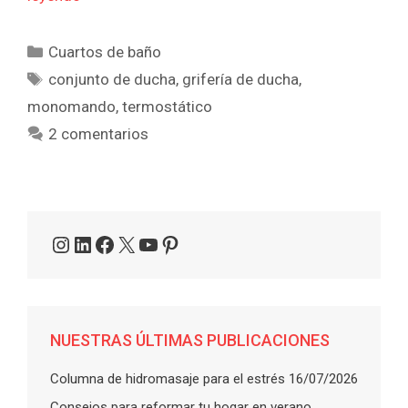
Categorías
Cuartos de baño
Etiquetas
conjunto de ducha
,
grifería de ducha
,
monomando
,
termostático
2 comentarios
Instagram
LinkedIn
Facebook
X
YouTube
Pinterest
NUESTRAS ÚLTIMAS PUBLICACIONES
Columna de hidromasaje para el estrés
16/07/2026
Consejos para reformar tu hogar en verano