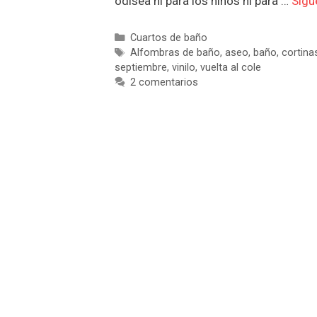
odisea ni para los niños ni para …
Sigu
Categorías
Cuartos de baño
Etiquetas
Alfombras de baño
,
aseo
,
baño
,
cortina
septiembre
,
vinilo
,
vuelta al cole
2 comentarios