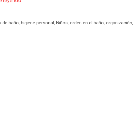
e leyendo
s de baño
,
higiene personal
,
Niños
,
orden en el baño
,
organización
,