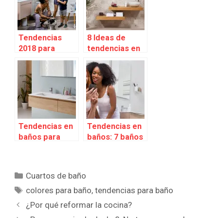
Tendencias
8 Ideas de
2018 para
tendencias en
baños
baños para
este 2019
Tendencias en
Tendencias en
baños para
baños: 7 baños
este 2021
de Instagram
que nos
encantan.
Categorías
Cuartos de baño
Etiquetas
colores para baño
,
tendencias para baño
¿Por qué reformar la cocina?