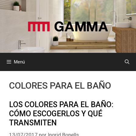
Saltar
al
contenido
Menú
COLORES PARA EL BAÑO
LOS COLORES PARA EL BAÑO:
CÓMO ESCOGERLOS Y QUÉ
TRANSMITEN
13/07/2017
por
Ingrid Bonells