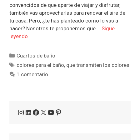
convencidos de que aparte de viajar y disfrutar,
también vas aprovecharlas para renovar el aire de
tu casa. Pero, ¿te has planteado como lo vas a
hacer? Nosotros te proponemos que …
Sigue
leyendo
Categorías
Cuartos de baño
Etiquetas
colores para el baño
,
que transmiten los colores
1 comentario
Instagram
LinkedIn
Facebook
X
YouTube
Pinterest