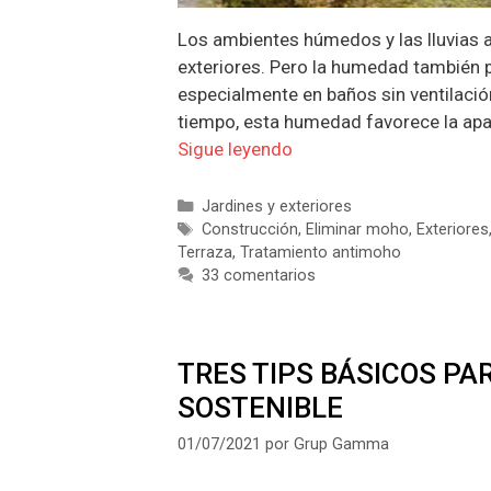
Los ambientes húmedos y las lluvias 
exteriores. Pero la humedad también p
especialmente en baños sin ventilació
tiempo, esta humedad favorece la ap
Sigue leyendo
Categorías
Jardines y exteriores
Etiquetas
Construcción
,
Eliminar moho
,
Exteriores
Terraza
,
Tratamiento antimoho
33 comentarios
TRES TIPS BÁSICOS PA
SOSTENIBLE
01/07/2021
por
Grup Gamma