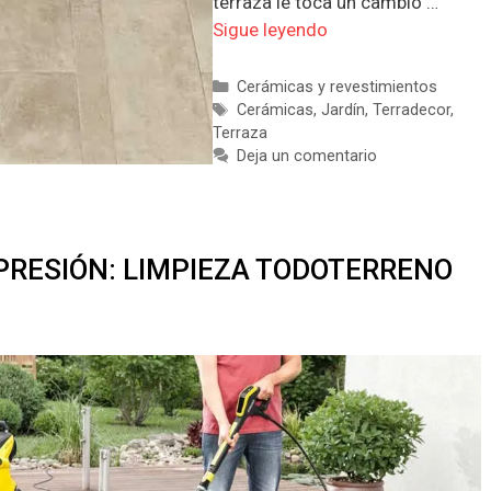
terraza le toca un cambio …
Sigue leyendo
Categorías
Cerámicas y revestimientos
Etiquetas
Cerámicas
,
Jardín
,
Terradecor
,
Terraza
Deja un comentario
PRESIÓN: LIMPIEZA TODOTERRENO