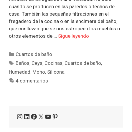
cuando se producen en las paredes o techos de
casa. También las pequeñas filtraciones en el
fregadero de la cocina o en la encimera del baño;
que conllevan que se nos estropeen los muebles u
otros elementos de …
Sigue leyendo
Categorías
Cuartos de baño
Etiquetas
Baños
,
Ceys
,
Cocinas
,
Cuartos de baño
,
Humedad
,
Moho
,
Silicona
4 comentarios
Instagram
LinkedIn
Facebook
X
YouTube
Pinterest